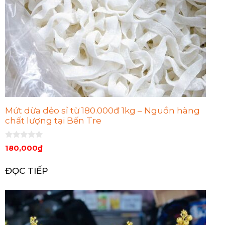
Mứt dừa dẻo sỉ từ 180.000đ 1kg – Nguồn hàng
chất lượng tại Bến Tre
0
180,000
₫
n
g
o
ĐỌC TIẾP
à
i
5