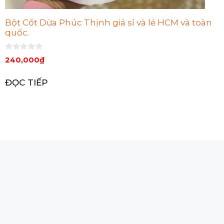
Bột Cốt Dừa Phúc Thịnh giá sỉ và lẻ HCM và toàn
quốc.
0
240,000
₫
n
g
o
ĐỌC TIẾP
à
i
5