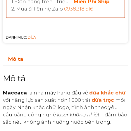
1. Đơn hàng trên 1 triệu –
Miễn Phí Ship
2. Mua Sỉ liên hệ Zalo
0938.318.516
DANH MỤC:
DỪA
Mô tả
Mô tả
Maccaca
là nhà máy hàng đầu về
dừa khắc chữ
với năng lực sản xuất hơn 1.000 trái
dừa trọc
mỗi
ngày. Nhận khắc chữ, logo, hình ảnh theo yêu
cầu bằng công nghệ
laser không nhiệt
– đảm bảo
sắc nét, không ảnh hưởng nước bên trong.