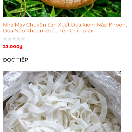
Nhà Máy Chuyên Sản Xuất Dừa Xiêm Nắp Khoen,
Dừa Nắp Khoen Khắc Tên Chỉ Từ 2x
0
23,000
₫
n
g
o
ĐỌC TIẾP
à
i
5