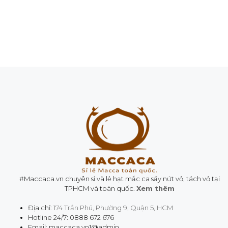
à
o
i
à
5
i
5
#Maccaca.vn chuyên sỉ và lẻ hạt mắc ca sấy nứt vỏ, tách vỏ tại
TPHCM và toàn quốc.
Xem thêm
Địa chỉ:
174 Trần Phú, Phường 9, Quận 5, HCM
Hotline 24/7: 0888 672 676
Email: maccaca.vn1@admin