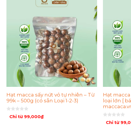
Hạt macca sấy nứt vỏ tự nhiên – Từ
Hạt macca t
99k – 500g (có sẵn Loại 1-2-3)
loại lớn [ b
maccaca.v
0
Chỉ từ
99,000
₫
n
0
Chỉ từ
99,
g
n
o
g