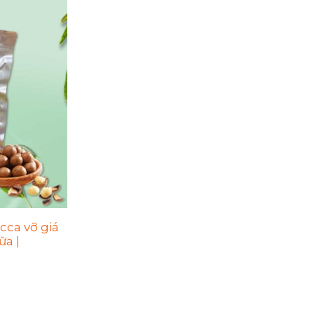
cca vỡ giá
ữa |