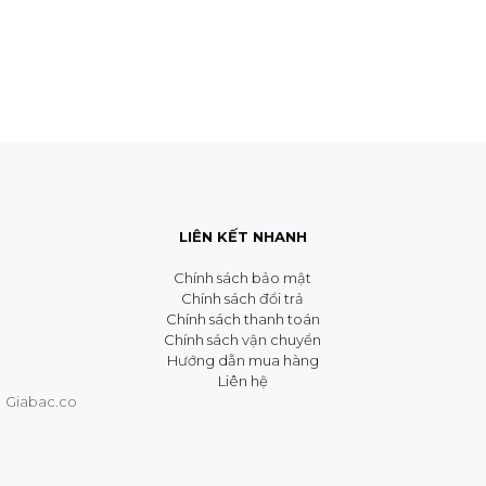
o
à
i
5
LIÊN KẾT NHANH
Chính sách bảo mật
Chính sách đổi trả
Chính sách thanh toán
Chính sách vận chuyển
Hướng dẫn mua hàng
Liên hệ
Giabac.co