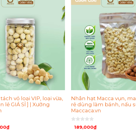
GIẢM GIÁ!
ách vỏ loại VIP, loại vừa,
Nhân hạt Macca vụn, ma
án lẻ GIÁ SỈ ] | Xưởng
rẻ dùng làm bánh, nấu s
n
Maccaca.vn
0
000
₫
189,000
₫
n
g