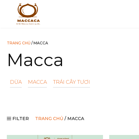
Chuyển
đến
nội
dung
TRANG CHỦ
/ MACCA
Macca
DỪA
MACCA
TRÁI CÂY TƯƠI
FILTER
TRANG CHỦ
/ MACCA