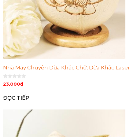
Nhà Máy Chuyên Dừa Khắc Chữ, Dừa Khắc Laser
0
23,000
₫
n
g
o
ĐỌC TIẾP
à
i
5