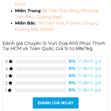
HCM
Miền Trung
:
82 Trần Thái Tông, Phường
Trần Phú, Quảng Ngãi.
Miền Bắc
:
149 Trần Hoà, P Định Công, Q
Hoàng Mai, Hà Nội
Đánh giá Chuyên Sỉ Vụn Dừa Khô Phúc Thịnh
Tại HCM và Toàn Quốc, Giá Sỉ từ 68k/1kg
0%
| 0 đánh giá
5
0%
| 0 đánh giá
4
0%
| 0 đánh giá
3
0%
| 0 đánh giá
2
0%
| 0 đánh giá
1
ĐÁNH GIÁ NGAY