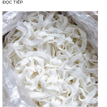
ĐỌC TIẾP
à
i
5