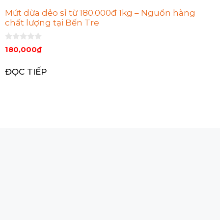
Mứt dừa dẻo sỉ từ 180.000đ 1kg – Nguồn hàng
chất lượng tại Bến Tre
0
180,000
₫
n
g
o
ĐỌC TIẾP
à
i
5