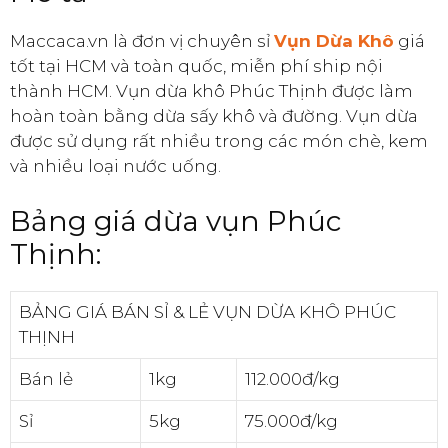
Maccaca.vn là đơn vị chuyên sỉ
Vụn Dừa Khô
giá
tốt tại HCM và toàn quốc, miễn phí ship nội
thành HCM. Vụn dừa khô Phúc Thịnh được làm
hoàn toàn bằng dừa sấy khô và đường. Vụn dừa
được sử dụng rất nhiều trong các món chè, kem
và nhiều loại nước uống.
Bảng giá dừa vụn Phúc
Thịnh:
BẢNG GIÁ BÁN SỈ & LẺ VỤN DỪA KHÔ PHÚC
THỊNH
Bán lẻ
1kg
112.000đ/kg
Sỉ
5kg
75.000đ/kg