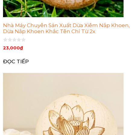
Nhà Máy Chuyên Sản Xuất Dừa Xiêm Nắp Khoen,
Dừa Nắp Khoen Khắc Tên Chỉ Từ 2x
0
23,000
₫
n
g
o
ĐỌC TIẾP
à
i
5