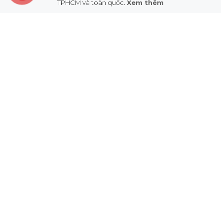
TPHCM và toàn quốc.
Xem thêm
Địa chỉ:
174 Trần Phú, Phường 9, Quận 5, HCM
Hotline 24/7: 0888 672 676
Email: maccaca.vn1@admin
Facebook
Instagram
TikTok
Threads
LIÊN KẾT NHANH
Chính sách bảo mật
Chính sách đổi trả
Chính sách thanh toán
Chính sách vận chuyển
Hướng dẫn mua hàng
Liên hệ
Giabac.co
ĐỊA CHỈ