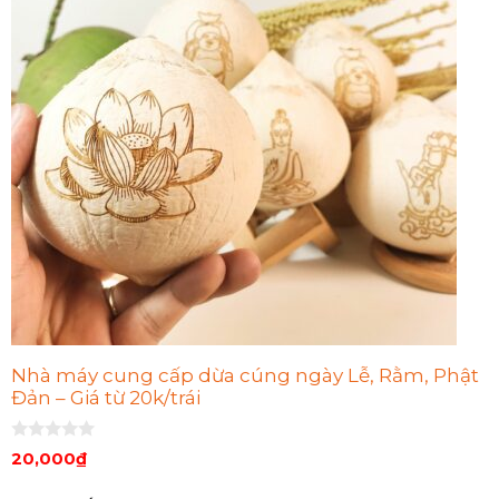
Nhà máy cung cấp dừa cúng ngày Lễ, Rằm, Phật
Đản – Giá từ 20k/trái
0
20,000
₫
n
g
o