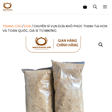
Chuyển
M
đến
nội
dung
TRANG CHỦ
/
DỪA
/ CHUYÊN SỈ VỤN DỪA KHÔ PHÚC THỊNH TẠI HCM
VÀ TOÀN QUỐC, GIÁ SỈ TỪ 68K/1KG